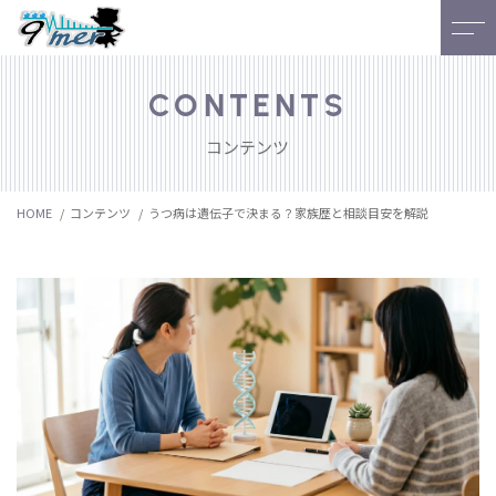
Home
よくある質問
CONTENTS
コンテンツ
当社について
ブログ
HOME
コンテンツ
うつ病は遺伝子で決まる？家族歴と相談目安を解説
サービス
NEWS
お客様の声
アクセス
スタッフ
研究室
ご予約・お問い合わせ