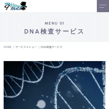
Home
よくある質問
MENU 01
DNA検査サービス
当社について
ブログ
HOME
サービスメニュー
DNA検査サービス
サービス
NEWS
お客様の声
アクセス
スタッフ
研究室
ご予約・お問い合わせ