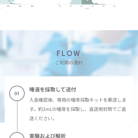
FLOW
ご利用の流れ
唾液を採取して送付
入金確認後、専用の唾液採取キットを郵送しま
す。約2mLの唾液を採取し、返送用封筒でご返
送ください。
実験および解析